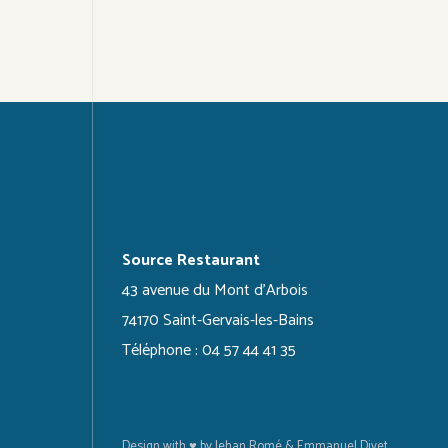
Source Restaurant
43 avenue du Mont d'Arbois
74170 Saint-Gervais-les-Bains
Téléphone : 04 57 44 41 35
Design with ♥ by Jehan Romé & Emmanuel Divet